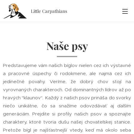
Little Carpathians
Naše psy
Predstavujeme vám našich bíglov nielen cez ich výstavné
a pracovné úspechy či rodokmene, ale najmä cez ich
jedinečné povahy. Veríme, že dobrý chov stojí na
vyrovnaných charakteroch. Od dominantných lídrov až po
hravých "klaunov". Každý z našich psov prináša do svorky
niečo unikátne, čo sa snažíme odovzdávať aj ďalším
generáciám. Prejdite si profily našich psov a spoznajte
charaktery, ktoré tvoria dušu našej chovateľskej stanice.
Pretože bígl je najšťastnejší vtedy, keď má okolo seba