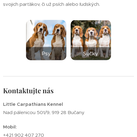
svojich parťákov, či už psích alebo ľudských.
Psy
Sučky
Kontaktujte nás
Little Carpathians Kennel
Nad pálenicou 501/9, 919 28 Bučany
Mobil:
+421 902 407 270