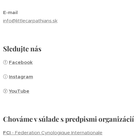
E-mail
info@littlecarpathians.sk
Sledujte nás
ⓕ
Facebook
ⓘ
Instagram
ⓨ
YouTube
Chováme v súlade s predpismi organizácií
FCI
- Federation Cynologique Internationale