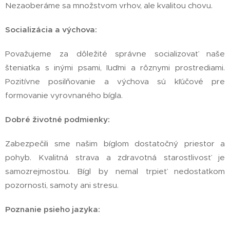
Nezaoberáme sa množstvom vrhov, ale kvalitou chovu.
Socializácia a výchova:
Považujeme za dôležité správne socializovať naše
šteniatka s inými psami, ľuďmi a rôznymi prostrediami.
Pozitívne posilňovanie a výchova sú kľúčové pre
formovanie vyrovnaného bígla.
Dobré životné podmienky:
Zabezpečili sme našim bíglom dostatočný priestor a
pohyb. Kvalitná strava a zdravotná starostlivosť je
samozrejmosťou. Bígl by nemal trpieť nedostatkom
pozornosti, samoty ani stresu.
Poznanie psieho jazyka: