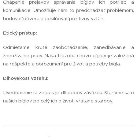
Chápanie prejavov správania bíglov, ich potrieb a
komunikácie. Umožňuje nám to predchádzať problémom,
budovať dôveru a posilňovať pozitívny vzťah.
Etický prístup:
Odmietame kruté zaobchádzanie, zanedbávanie a
zneužívanie psov. Naša filozofia chovu bíglov je založená
na rešpekte a porozumení pre život a potreby bígla.
Dlhovekosť vzťahu:
Uvedomenie si, že pes je dlhodobý záväzok. Staráme sa o
našich bíglov po celý ich o život, vrátane staroby.