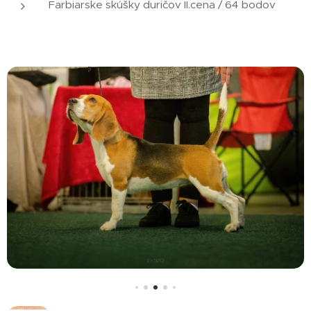
Farbiarske skúšky duričov II.cena / 64 bodov