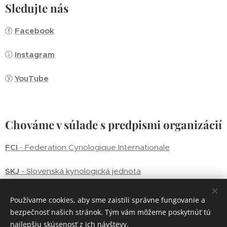
Sledujte nás
ⓕ
Facebook
ⓘ
Instagram
ⓨ
YouTube
Chováme v súlade s predpismi organizácií
FCI
- Federation Cynologique Internationale
SKJ
- Slovenská kynologická jednota
SPZ
- Slovenský poľovnícky zväz
Používame cookies, aby sme zaistili správne fungovanie a
bezpečnosť našich stránok. Tým vám môžeme poskytnúť tú
KCHB
- Klub chovateľov bíglov Slovenska
najlepšiu skúsenosť z ich návštevy.