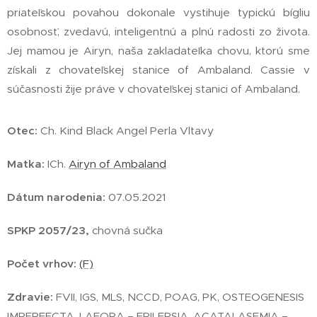
priateľskou povahou dokonale vystihuje typickú bígliu
osobnosť, zvedavú, inteligentnú a plnú radosti zo života.
Jej mamou je Airyn, naša zakladateľka chovu, ktorú sme
získali z chovateľskej stanice of Ambaland. Cassie v
súčasnosti žije práve v chovateľskej stanici of Ambaland.
Otec:
Ch. Kind Black Angel Perla Vltavy
Matka:
ICh.
Airyn of Ambaland
Dátum narodenia:
07.05.2021
SPKP 2057/23,
chovná sučka
Počet vrhov:
(F)
Zdravie:
FVII, IGS, MLS, NCCD, POAG, PK, OSTEOGENESIS
IMPERFECTA, LAFORA – EPILEPSIA, ACATALASEMIA –