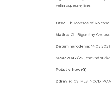
veľmi úspešnej línie.
Otec:
Ch. Mopsos of Volcano 
Matka:
ICh. Bigsmithy Chees
Dátum narodenia:
14.02.2021
SPKP 2047/22,
chovná sučka
Počet vrhov:
(G)
Zdravie:
IGS, MLS, NCCD, PO