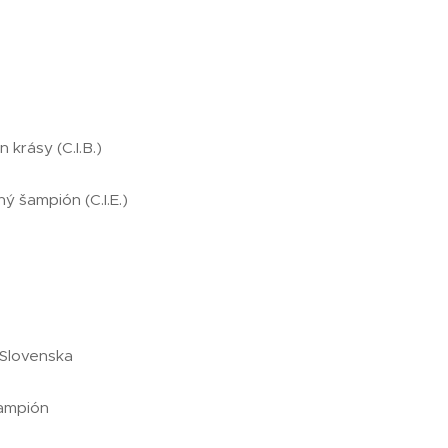
krásy (C.I.B.)
 šampión (C.I.E.)
Slovenska
ampión