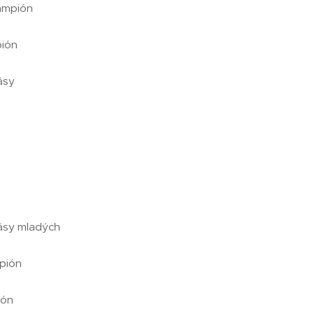
ampión
ión
ásy
ásy mladých
pión
ión