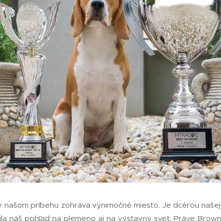
rá v našom príbehu zohráva výnimočné miesto. Je dcérou naše
nila náš pohľad na plemeno aj na výstavný svet. Práve Brown