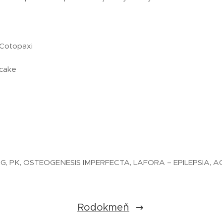
Cotopaxi
ecake
AG, PK, OSTEOGENESIS IMPERFECTA, LAFORA – EPILEPSIA, A
Rodokmeň