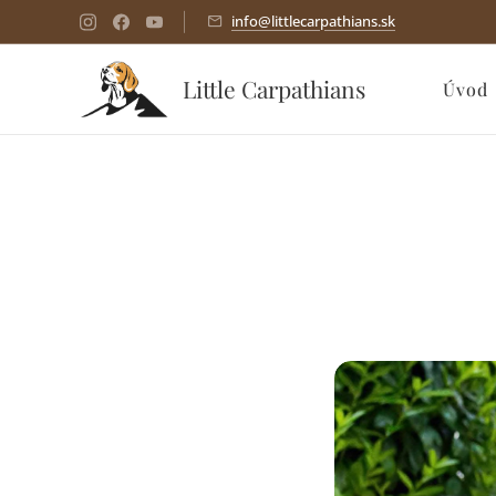
info@littlecarpathians.sk
Little Carpathians
Úvod