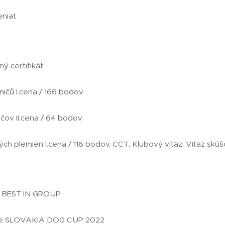
eniat
 certifikát
ičů I.cena / 166 bodov
čov II.cena / 64 bodov
ch plemien I.cena / 116 bodov, CCT, Klubový víťaz, Víťaz skúš
a BEST IN GROUP
aže SLOVAKIA DOG CUP 2022