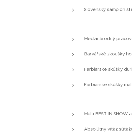
Slovenský šampión št
Medzinárodný pracovný
Barvářské zkoušky hon
Farbiarske skúšky duri
Farbiarske skúšky malý
Multi BEST IN SHOW 
Absolútny víťaz súť